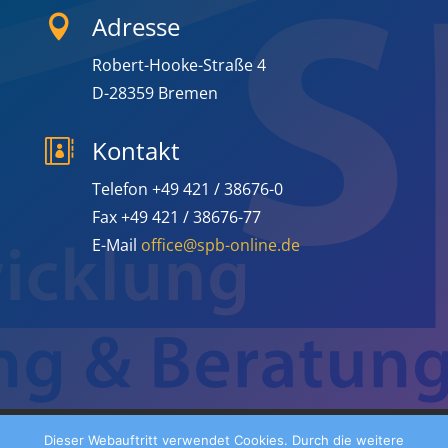
Adresse

Robert-Hooke-Straße 4
D-28359 Bremen
Kontakt

Telefon +49 421 / 38676-0
Fax +49 421 / 38676-77
E-Mail
office@spb-online.de
Impressum
Datenschutz
Dieser Webauftritt verwendet Cookies. Durch die weitere