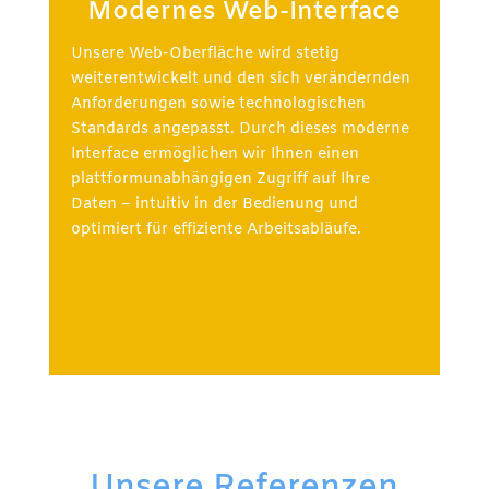
Modernes Web-Interface
Unsere Web-Oberfläche wird stetig
weiterentwickelt und den sich verändernden
Anforderungen sowie technologischen
Standards angepasst. Durch dieses moderne
Interface ermöglichen wir Ihnen einen
plattformunabhängigen Zugriff auf Ihre
Daten – intuitiv in der Bedienung und
optimiert für effiziente Arbeitsabläufe.
Unsere Referenzen